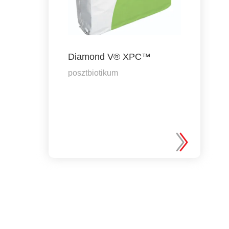
Diamond V® XPC™
posztbiotikum