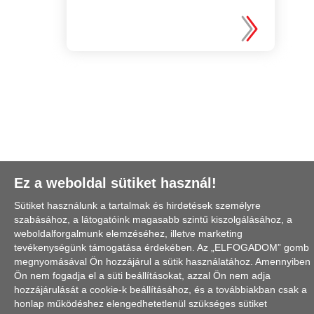
Ez a weboldal sütiket használ!
Sütiket használunk a tartalmak és hirdetések személyre
szabásához, a látogatóink magasabb szintű kiszolgálásához, a
weboldalforgalmunk elemzéséhez, illetve marketing
tevékenységünk támogatása érdekében. Az „ELFOGADOM” gomb
megnyomásával Ön hozzájárul a sütik használatához. Amennyiben
Ön nem fogadja el a süti beállításokat, azzal Ön nem adja
hozzájárulását a cookie-k beállításához, és a továbbiakban csak a
honlap működéshez elengedhetetlenül szükséges sütiket